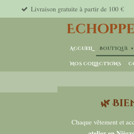
Passer
Livraison gratuite à partir de 100 €
au
Echoppe
contenu
principal
ACCUEIL
BOUTIQUE
NOS COLLECTIONS
C
🌿
Bie
Chaque vêtement et acc
atelier en Nièvr