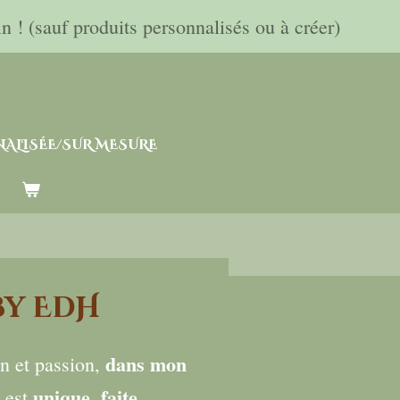
! (sauf produits personnalisés ou à créer)
ALISÉE/SUR MESURE
by EdH
dans mon
in et passion,
unique, faite
e est