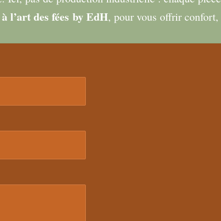
à l’art des fées
by EdH
, pour vous offrir confort