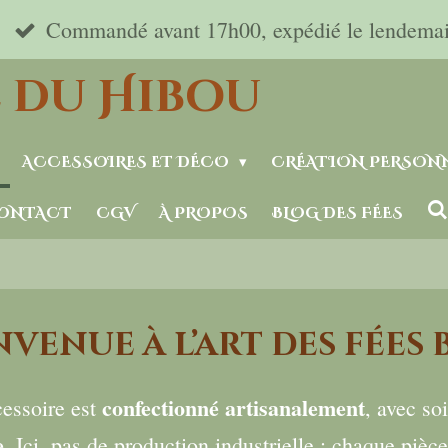
Commandé avant 17h00, expédié le lendemain 
 du Hibou
ACCESSOIRES ET DÉCO
CRÉATION PERSONN
ONTACT
CGV
À PROPOS
BLOG DES FÉES
nvenue à l’art des fées 
confectionné artisanalement
essoire est
, avec so
e
. Ici, pas de production industrielle : chaque pièc