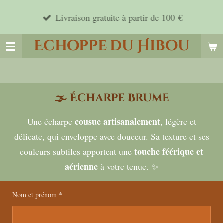
Passer
Livraison gratuite à partir de 100 €
au
Echoppe du Hibou
contenu
principal
🌫️
Écharpe Brume
cousue artisanalement
Une écharpe
, légère et
délicate, qui enveloppe avec douceur. Sa texture et ses
touche féérique et
couleurs subtiles apportent une
aérienne
à votre tenue. ✨
Nom et prénom *